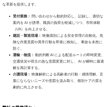
な革新を提供します。
受付業務：
問い合わせから動的対応し、記録し、適切な
案内を AI が誘導。職員の負荷を軽減しつつ、市民体験
（UX）を向上させる。
建設・製造現場：
映像識別による安全管理の自動化。危
険な作業意図や異常行動を即座に検知し、事故を未然に
防ぐ。
運輸・物流：
動的判断 AI による配送ルートの即時変更。
交通状況や荷主の急な意図変更に対し、 AI が瞬時に最適
解を再計算する。
介護現場：
映像解析による高齢者の行動・感情理解。言
葉にならないニーズや意図を汲み取り、個別ケアの質を
劇的に向上させる。