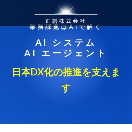
Skip
to
content
業務課題はAIで解く
AI システム
AI エージェント
日本DX化の推進を支えま
す