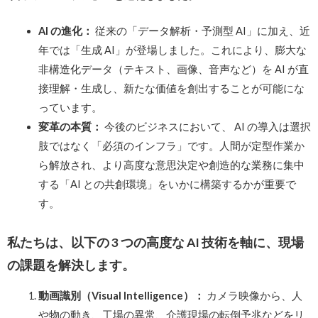
AI の進化：
従来の「データ解析・予測型 AI」に加え、近
年では「生成 AI」が登場しました。これにより、膨大な
非構造化データ（テキスト、画像、音声など）を AI が直
接理解・生成し、新たな価値を創出することが可能にな
っています。
変革の本質：
今後のビジネスにおいて、 AI の導入は選択
肢ではなく「必須のインフラ」です。人間が定型作業か
ら解放され、より高度な意思決定や創造的な業務に集中
する「AI との共創環境」をいかに構築するかが重要で
す。
私たちは、以下の 3 つの高度な AI 技術を軸に、現場
の課題を解決します。
動画識別（Visual Intelligence）：
カメラ映像から、人
や物の動き、工場の異常、介護現場の転倒予兆などをリ